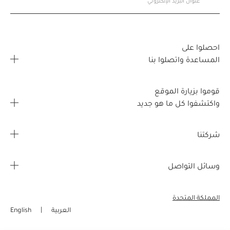
احصلوا على
المساعدة واتصلوا بنا
الأسئلة المتكررة
قوموا بزيارة الموقع
اتصلوا بنا
واكتشفوا كل ما هو جديد
خريطة تحديد موقع المتجر
صفحتي الشخصية
شركتنا
القصص
طلبي
معلومات عن الشركة
وسائل التواصل
مزايا مجانية
تفاصيل الشحن
الوظائف
إنستغرام
مبيعات الشركات
الاسترجاع واسترداد المبالغ
المملكة المتحدة
فيسبوك
العربية
English
التسوق عبر الإنترنت