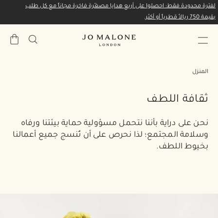
لفترة محدودة فقط: احصلوا على أربع هدايا مصغّرة فاخرة مجاناً مع كل طلب
بقيمة 750 ريالاً قطرياً أو أكثر.
حقيبة
المشتري
المنزل
ثقافة اللطف
نحن على دراية بأننا نتحمل مسؤولية حماية بيئتنا ورفاه
وسلامة المجتمع؛ لذا نحرص على أن تُنسج جميع أعمالنا
بخيوط اللطف.