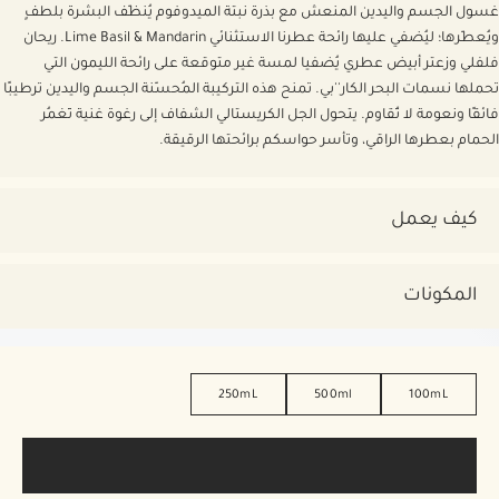
غسول الجسم واليدين المنعش مع بذرة نبتة الميدوفوم يُنظّف البشرة بلطفٍ
ويُعطّرها؛ ليُضفي عليها رائحة عطرنا الاستثنائي Lime Basil & Mandarin. ريحان
فلفلي وزعتر أبيض عطري يُضفيا لمسة غير متوقعة على رائحة الليمون التي
تحملها نسمات البحر الكار''بي. تمنح هذه التركيبة المُحسّنة الجسم واليدين ترطيبًا
فائقًا ونعومة لا تُقاوم. يتحول الجل الكريستالي الشفاف إلى رغوة غنية تَغمُر
الحمام بعطرها الراقي، وتأسر حواسكم برائحتها الرقيقة.
كيف يعمل
المكونات
250mL
500ml
100mL