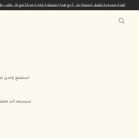
لفترة محدودة فقط: احصلوا على أربع هدايا مصغّرة فاخرة مجاناً مع كل طلب بقيمة 750 ريالاً قطرياً أو 
استمتع بإحدى تجا
سيسعد أحد مصممي ال