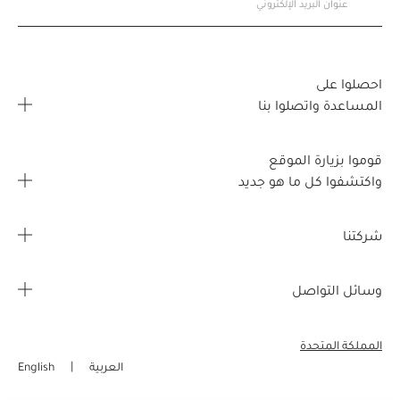
احصلوا على
المساعدة واتصلوا بنا
الأسئلة المتكررة
قوموا بزيارة الموقع
اتصلوا بنا
واكتشفوا كل ما هو جديد
خريطة تحديد موقع المتجر
صفحتي الشخصية
شركتنا
القصص
طلبي
معلومات عن الشركة
وسائل التواصل
مزايا مجانية
تفاصيل الشحن
الوظائف
إنستغرام
مبيعات الشركات
الاسترجاع واسترداد المبالغ
المملكة المتحدة
فيسبوك
العربية
English
التسوق عبر الإنترنت