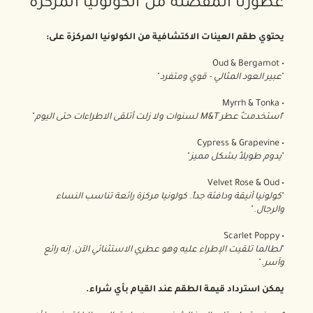
عطورنا المفضلة من الكولونيا المركزة
يحتوي طقم العينات الاكتشافية من الكولونيا المركزة على:
• Oud & Bergamot
"
عبير العود المثالي - قوي ومتفرد
"
• Myrrh & Tonka
"
استخدمتُ عطر M&T لسنوات ولا زلت أتلقى الاطراءات حتى اليوم
"
• Cypress & Grapevine
"
يدوم طويلاً بشكل مميز
"
• Velvet Rose & Oud
"
كولونيا أنيقة ودافئة جداً. كولونيا مركزة رائعة تناسب النساء
والرجال.
"
• Scarlet Poppy
"
لطالما تلقيت الإطراء عليه وهو عطري الاستثنائي الآن. إنه رائع
وآسر.
"
يمكن استرداد قيمة الطقم عند القيام بأي شراء.