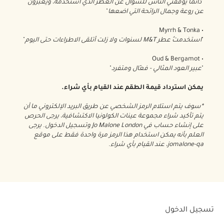
"
دائماً يوقفني الناس للسؤال عن العطر الذي استخدمه، ويعبرون
عن روعة وجمال الرائحة التي اضعها
"
• Myrrh & Tonka
"
استخدمتُ عطر M&T لسنوات ولا زلت أتلقى الاطراءات حتى اليوم
"
• Oud & Bergamot
"
عبير العود المثالي - فعّال ومتفرد
"
يمكن استرداد قيمة الطقم عند القيام بأي شراء.
*سوف يتم استلام الرمز الشخصي عن طريق البريد الإلكتروني ما أن
يتم تأكيد شراء مجموعة عينات الكولونيا الاكتشافية، يرجى الحرص
على إنشاء حساب في Jo Malone London وتسجيل الدخول. يرجى
العلم بأنه يمكن استخدام هذا الرمز مرة واحدة فقط على موقع
jomalone-qa، عند القيام بأي شراء.
تسجيل الدخول