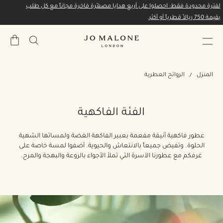
لفترة محدودة فقط: احصلوا على أربع هدايا مصغّرة فاخرة مجاناً مع كل طلب
بقيمة 750 ريالاً قطرياً أو أكثر.
حقيبة
المشتري
المنزل
الروائح العطرية
الفئة الفاكهية
عطور فاكهية أنيقة مفعمة بعبير الفاكهة الغضة ولمساتها الشهية
الحلوة. وتفيض جميعاً بالانتعاش والحيوية. أضفوا لمسة خاصة على
غرفكم مع عطورنا الآسرة التي تملأ الأجواء بالروعة والبهجة والمرح.