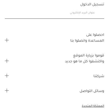
تسجيل الدخول
احصلوا على
المساعدة واتصلوا بنا
الأسئلة المتكررة
قوموا بزيارة الموقع
اتصلوا بنا
واكتشفوا كل ما هو جديد
خريطة تحديد موقع المتجر
صفحتي الشخصية
شركتنا
القصص
طلبي
معلومات عن الشركة
وسائل التواصل
مزايا مجانية
تفاصيل الشحن
الوظائف
إنستغرام
مبيعات الشركات
الاسترجاع واسترداد المبالغ
المملكة المتحدة