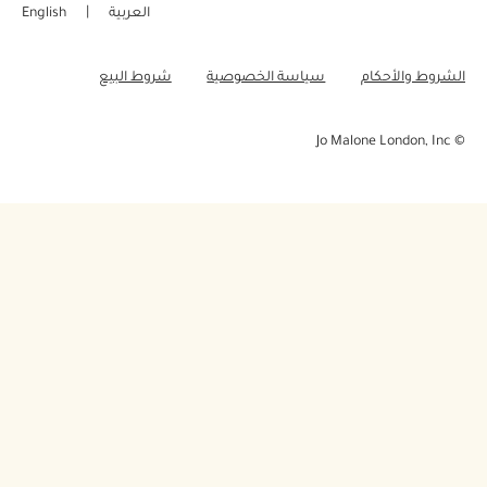
فيسبوك
العربية
English
التسوق عبر الإنترنت
بنترست
إدارة ملفات تعريف الارتباط للموقع
الشروط والأحكام
سياسة الخصوصية
شروط البيع
تويتر
© Jo Malone London, Inc
يوتيوب