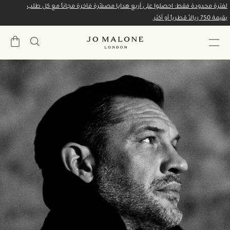
لفترة محدودة فقط: احصلوا على أربع هدايا مصغّرة فاخرة مجاناً مع كل طلب
بقيمة 750 ريالاً قطرياً أو أكثر.
حقيبة
المشتري