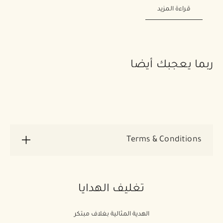
قراءة المزيد
ربما يعجبك أيضا
Terms & Conditions
*Offer valid until stocks last. With the
purchase requirement of any product from
تغليف الهدايا
the
Design Editions by Richard Quinn
collection
, the customer receives one
الهدية المثالية بغلاف مبتكر
complimentary pouch. This offer is not valid in