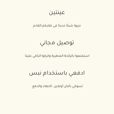
conjunction with any other promotion.
Please note that if you wish to return the
عينتين
qualifying part of your order, this will only be
processed if the complimentary pouch has
جربوا شيئًا جديدًا في طلبكم القادم
also been returned.
توصيل مجاني
استمتعوا بالرائحة العطرية واتركوا الباقي علينا
ادفعي باستخدام نبس
تسوقي بأمان أونلاين. الانهاء والدفع.