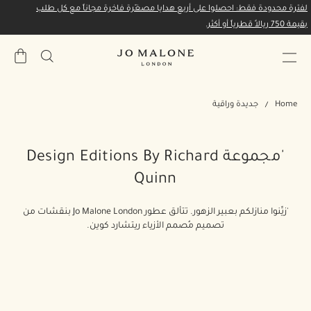
لفترة محدودة فقط: احصلوا على أربع هدايا مصغّرة فاخرة مجاناً مع كل طلب
بقيمة 750 ريالاً قطرياً أو أكثر.
حقيبة
المشتري
Home
جديدة وراقية
'مجموعة Design Editions By Richard
Quinn
'زيِّنوا منازلكم بعبير الزهور. تتألق عطور Jo Malone London بنقشات من
تصميم مُصمم الأزياء ريتشارد كوين.